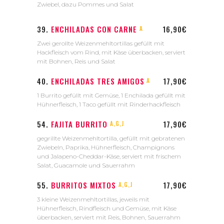
Zwiebel, dazu Pommes und Salat
39.
ENCHILADAS CON CARNE
16,90€
A
Zwei gerollte Weizenmehltortillas gefüllt mit
Hackfleisch vom Rind, mit Käse überbacken, serviert
mit Bohnen, Reis und Salat
40.
ENCHILADAS TRES AMIGOS
17,90€
A
1 Burrito gefüllt mit Gemüse, 1 Enchilada gefüllt mit
Hühnerfleisch, 1 Taco gefüllt mit Rinderhackfleisch
54.
FAJITA BURRITO
17,90€
A,G,J
gegrillte Weizenmehltortilla, gefüllt mit gebratenen
Zwiebeln, Paprika, Hühnerfleisch, Champignons
und Jalapeno-Cheddar-Käse, serviert mit frischem
Salat, Guacamole und Sauerrahm
55.
BURRITOS MIXTOS
17,90€
A,G,J
3 kleine Weizenmehltortillas, jeweils mit
Hühnerfleisch, Rindfleisch und Gemüse, mit Käse
überbacken, serviert mit Reis, Bohnen, Sauerrahm