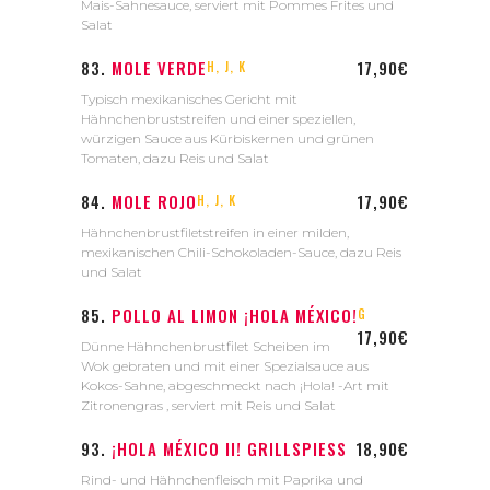
Mais-Sahnesauce, serviert mit Pommes Frites und
Salat
83.
MOLE VERDE
17,90€
H, J, K
Typisch mexikanisches Gericht mit
Hähnchenbruststreifen und einer speziellen,
würzigen Sauce aus Kürbiskernen und grünen
Tomaten, dazu Reis und Salat
84.
MOLE ROJO
17,90€
H, J, K
Hähnchenbrustfiletstreifen in einer milden,
mexikanischen Chili-Schokoladen-Sauce, dazu Reis
und Salat
85.
POLLO AL LIMON ¡HOLA MÉXICO!
G
17,90€
Dünne Hähnchenbrustfilet Scheiben im
Wok gebraten und mit einer Spezialsauce aus
Kokos-Sahne, abgeschmeckt nach ¡Hola! -Art mit
Zitronengras , serviert mit Reis und Salat
93.
¡HOLA MÉXICO II! GRILLSPIESS
18,90€
Rind- und Hähnchenfleisch mit Paprika und