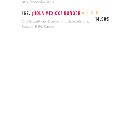
und Avocadocreme
162.
¡HOLA MEXICO! BURGER
A, C, G, K
14,90€
Großer, saftiger Burger mit Spiegelei und
Spezial-BBQ Sauce
Saludo !
DIE SPEZIALITÄT