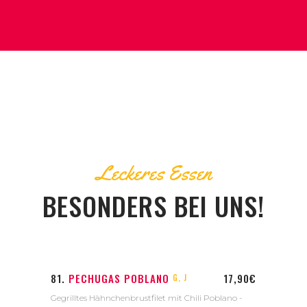
Leckeres Essen
BESONDERS BEI UNS!
81.
PECHUGAS POBLANO
17,90€
G, J
Gegrilltes Hähnchenbrustfilet mit Chili Poblano -