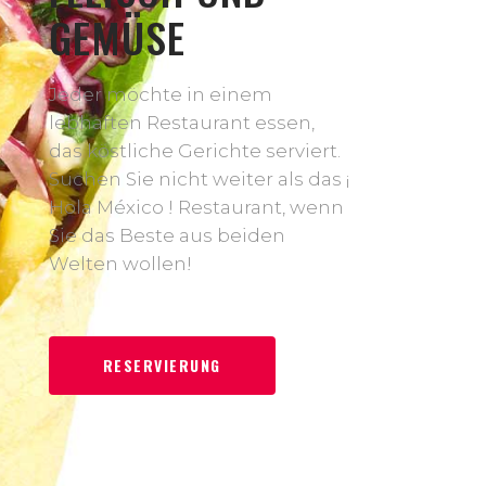
GEMÜSE
Jeder möchte in einem
lebhaften Restaurant essen,
das köstliche Gerichte serviert.
Suchen Sie nicht weiter als das ¡
Hola México ! Restaurant, wenn
Sie das Beste aus beiden
Welten wollen!
RESERVIERUNG